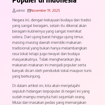
admin
November 19, 2025
Negara ini, dengan kekayaan budaya dan tradisi
yang sangat beragam, selain itu dikenal akan
beragam kulinernya yang sangat memikat
selera. Dari ujung barat hingga ujung timur,
masing-masing daerah memiliki makanan
tradisional yang bukan hanya melambangkan
rasa lokal tetapi juga riwayat dan budaya
masyarakatnya. Tidak mengherankan jika
makanan-makanan ini menjadi populer serta
banyak dicari oleh penduduk lokal maupun turis
yang berkunjung.
Di dalam artikel ini, kita akan menjelajahi
sepuluh hidangan terpopuler di negeri ini yang
sudah mampu menyita hati sejumlah orang.
Mulai dari masakan pedas yang memanjakan