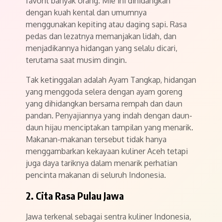
favorit banyak orang. Mie ini dihidangkan
dengan kuah kental dan umumnya
menggunakan kepiting atau daging sapi. Rasa
pedas dan lezatnya memanjakan lidah, dan
menjadikannya hidangan yang selalu dicari,
terutama saat musim dingin.
Tak ketinggalan adalah Ayam Tangkap, hidangan
yang menggoda selera dengan ayam goreng
yang dihidangkan bersama rempah dan daun
pandan. Penyajiannya yang indah dengan daun-
daun hijau menciptakan tampilan yang menarik.
Makanan-makanan tersebut tidak hanya
menggambarkan kekayaan kuliner Aceh tetapi
juga daya tariknya dalam menarik perhatian
pencinta makanan di seluruh Indonesia.
2. Cita Rasa Pulau Jawa
Jawa terkenal sebagai sentra kuliner Indonesia,