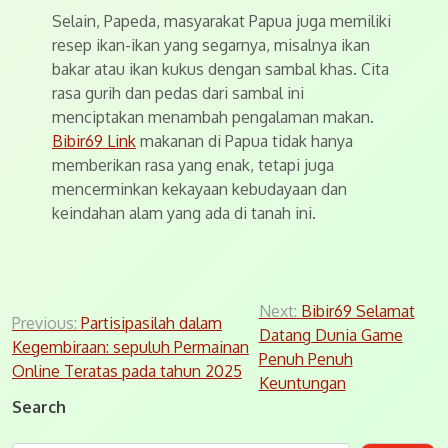
Selain, Papeda, masyarakat Papua juga memiliki
resep ikan-ikan yang segarnya, misalnya ikan
bakar atau ikan kukus dengan sambal khas. Cita
rasa gurih dan pedas dari sambal ini
menciptakan menambah pengalaman makan.
Bibir69 Link
makanan di Papua tidak hanya
memberikan rasa yang enak, tetapi juga
mencerminkan kekayaan kebudayaan dan
keindahan alam yang ada di tanah ini.
Post
Next:
Bibir69 Selamat
Previous:
Partisipasilah dalam
Datang Dunia Game
navigation
Kegembiraan: sepuluh Permainan
Penuh Penuh
Online Teratas pada tahun 2025
Keuntungan
Search