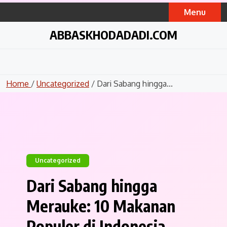
Skip
Menu
to
content
ABBASKHODADADI.COM
Home
/
Uncategorized
/ Dari Sabang hingga...
Uncategorized
Dari Sabang hingga
Merauke: 10 Makanan
Populer di Indonesia