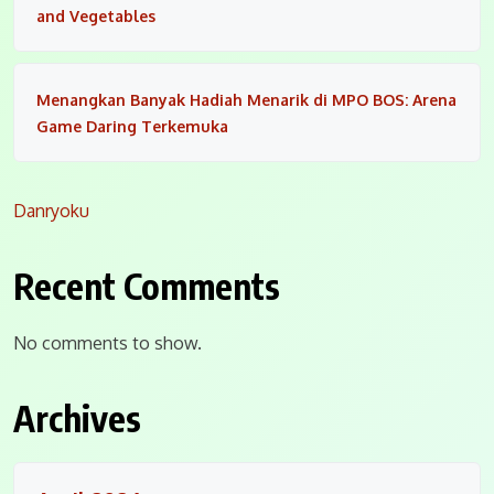
and Vegetables
Menangkan Banyak Hadiah Menarik di MPO BOS: Arena
Game Daring Terkemuka
Danryoku
Recent Comments
No comments to show.
Archives