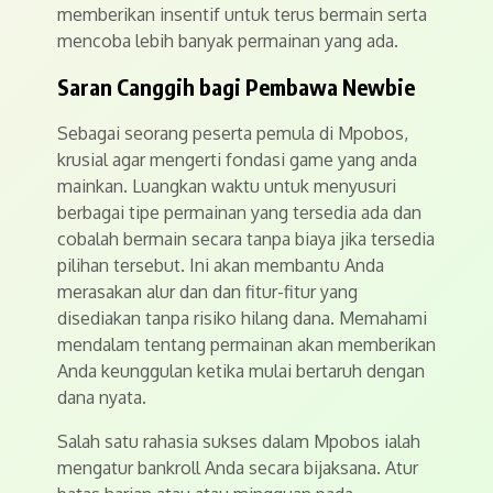
memberikan insentif untuk terus bermain serta
mencoba lebih banyak permainan yang ada.
Saran Canggih bagi Pembawa Newbie
Sebagai seorang peserta pemula di Mpobos,
krusial agar mengerti fondasi game yang anda
mainkan. Luangkan waktu untuk menyusuri
berbagai tipe permainan yang tersedia ada dan
cobalah bermain secara tanpa biaya jika tersedia
pilihan tersebut. Ini akan membantu Anda
merasakan alur dan dan fitur-fitur yang
disediakan tanpa risiko hilang dana. Memahami
mendalam tentang permainan akan memberikan
Anda keunggulan ketika mulai bertaruh dengan
dana nyata.
Salah satu rahasia sukses dalam Mpobos ialah
mengatur bankroll Anda secara bijaksana. Atur