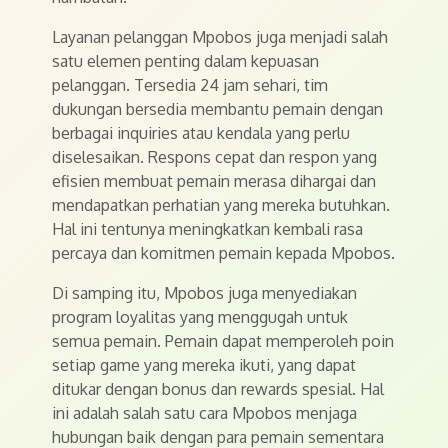
Layanan pelanggan Mpobos juga menjadi salah
satu elemen penting dalam kepuasan
pelanggan. Tersedia 24 jam sehari, tim
dukungan bersedia membantu pemain dengan
berbagai inquiries atau kendala yang perlu
diselesaikan. Respons cepat dan respon yang
efisien membuat pemain merasa dihargai dan
mendapatkan perhatian yang mereka butuhkan.
Hal ini tentunya meningkatkan kembali rasa
percaya dan komitmen pemain kepada Mpobos.
Di samping itu, Mpobos juga menyediakan
program loyalitas yang menggugah untuk
semua pemain. Pemain dapat memperoleh poin
setiap game yang mereka ikuti, yang dapat
ditukar dengan bonus dan rewards spesial. Hal
ini adalah salah satu cara Mpobos menjaga
hubungan baik dengan para pemain sementara