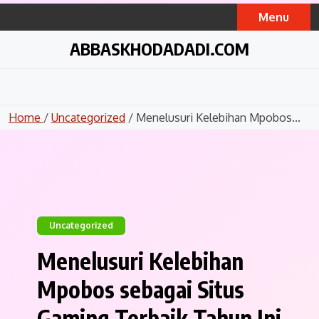
Skip
Menu
to
content
ABBASKHODADADI.COM
Home
/
Uncategorized
/ Menelusuri Kelebihan Mpobos...
Uncategorized
Menelusuri Kelebihan
Mpobos sebagai Situs
Gaming Terbaik Tahun Ini