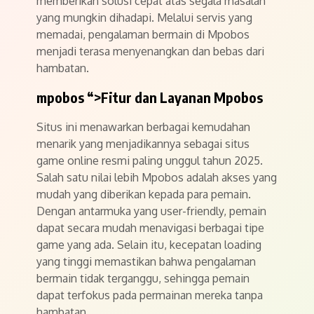
memberikan solusi cepat atas segala masalah
yang mungkin dihadapi. Melalui servis yang
memadai, pengalaman bermain di Mpobos
menjadi terasa menyenangkan dan bebas dari
hambatan.
mpobos “>Fitur dan Layanan Mpobos
Situs ini menawarkan berbagai kemudahan
menarik yang menjadikannya sebagai situs
game online resmi paling unggul tahun 2025.
Salah satu nilai lebih Mpobos adalah akses yang
mudah yang diberikan kepada para pemain.
Dengan antarmuka yang user-friendly, pemain
dapat secara mudah menavigasi berbagai tipe
game yang ada. Selain itu, kecepatan loading
yang tinggi memastikan bahwa pengalaman
bermain tidak terganggu, sehingga pemain
dapat terfokus pada permainan mereka tanpa
hambatan.