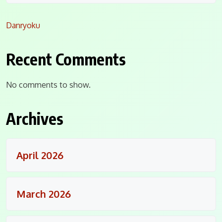
Danryoku
Recent Comments
No comments to show.
Archives
April 2026
March 2026