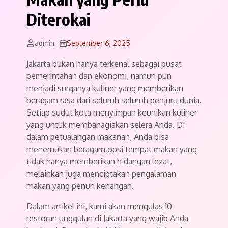
Diterokai
admin
September 6, 2025
Jakarta bukan hanya terkenal sebagai pusat
pemerintahan dan ekonomi, namun pun
menjadi surganya kuliner yang memberikan
beragam rasa dari seluruh seluruh penjuru dunia.
Setiap sudut kota menyimpan keunikan kuliner
yang untuk membahagiakan selera Anda. Di
dalam petualangan makanan, Anda bisa
menemukan beragam opsi tempat makan yang
tidak hanya memberikan hidangan lezat,
melainkan juga menciptakan pengalaman
makan yang penuh kenangan.
Dalam artikel ini, kami akan mengulas 10
restoran unggulan di Jakarta yang wajib Anda