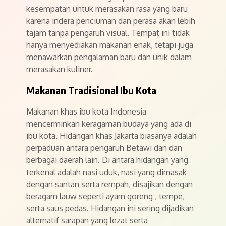
kesempatan untuk merasakan rasa yang baru
karena indera penciuman dan perasa akan lebih
tajam tanpa pengaruh visual. Tempat ini tidak
hanya menyediakan makanan enak, tetapi juga
menawarkan pengalaman baru dan unik dalam
merasakan kuliner.
Makanan Tradisional Ibu Kota
Makanan khas ibu kota Indonesia
mencerminkan keragaman budaya yang ada di
ibu kota. Hidangan khas Jakarta biasanya adalah
perpaduan antara pengaruh Betawi dan dan
berbagai daerah lain. Di antara hidangan yang
terkenal adalah nasi uduk, nasi yang dimasak
dengan santan serta rempah, disajikan dengan
beragam lauw seperti ayam goreng , tempe,
serta saus pedas. Hidangan ini sering dijadikan
alternatif sarapan yang lezat serta