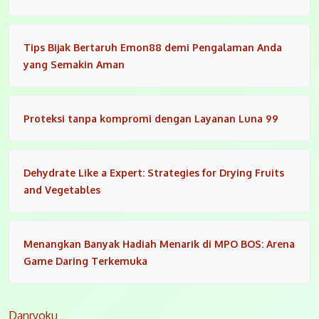
Tips Bijak Bertaruh Emon88 demi Pengalaman Anda
yang Semakin Aman
Proteksi tanpa kompromi dengan Layanan Luna 99
Dehydrate Like a Expert: Strategies for Drying Fruits
and Vegetables
Menangkan Banyak Hadiah Menarik di MPO BOS: Arena
Game Daring Terkemuka
Danryoku