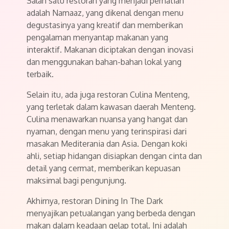
Salah satu restoran yang menjadi perhatian
adalah Namaaz, yang dikenal dengan menu
degustasinya yang kreatif dan memberikan
pengalaman menyantap makanan yang
interaktif. Makanan diciptakan dengan inovasi
dan menggunakan bahan-bahan lokal yang
terbaik.
Selain itu, ada juga restoran Culina Menteng,
yang terletak dalam kawasan daerah Menteng.
Culina menawarkan nuansa yang hangat dan
nyaman, dengan menu yang terinspirasi dari
masakan Mediterania dan Asia. Dengan koki
ahli, setiap hidangan disiapkan dengan cinta dan
detail yang cermat, memberikan kepuasan
maksimal bagi pengunjung.
Akhirnya, restoran Dining In The Dark
menyajikan petualangan yang berbeda dengan
makan dalam keadaan gelap total. Ini adalah